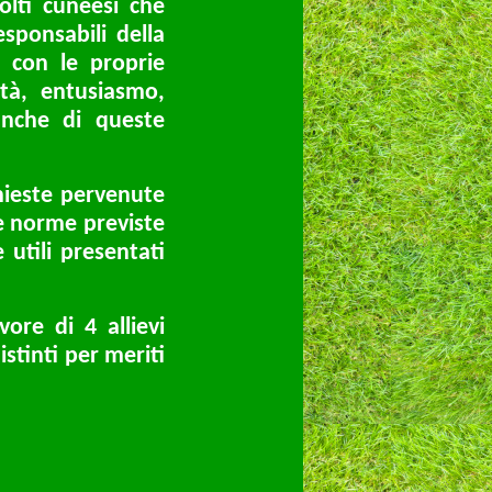
lti cuneesi che
sponsabili della
o con le proprie
età, entusiasmo,
anche di queste
hieste pervenute
le norme previste
 utili presentati
re di 4 allievi
stinti per meriti