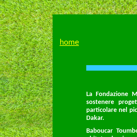
home
La Fondazione M
sostenere proget
particolare nel pi
Dakar.
Baboucar Toumbou